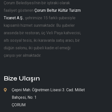
Çorum Belediyesi’nin bir iştiraki olarak
faaliyet gösteren
Çorum Beltur Kültür Turizm
Ticaret A.Ş.
, şehrimize 15 farklı şubesiyle
kapsamlı hizmet sunmaktadır. Bu şubeler
arasında bir restoran, üç Veli Paşa kahvecisi,
altı sosyal tesis, iki karavanla satış aracı, bir
düğün salonu, iki şubeli kadın el emeği
çarşısı yer almaktadır.
Bize Ulaşın
Çepni Mah. Öğretmen Lisesi 3. Cad. Millet
Bahçesi, No: 1
ÇORUM