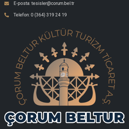
E-posta:
tesisler@corum.bel.tr
Telefon:
0 (364) 319 24 19