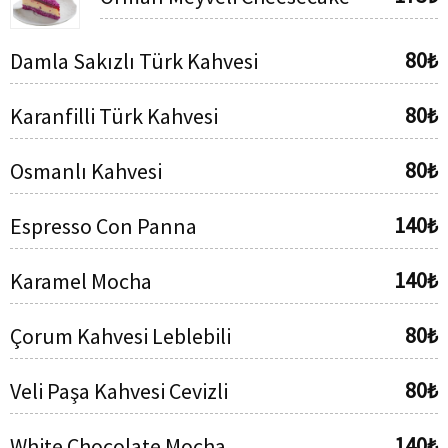
80₺
Damla Sakızlı Türk Kahvesi
80₺
Karanfilli Türk Kahvesi
80₺
Osmanlı Kahvesi
140₺
Espresso Con Panna
140₺
Karamel Mocha
80₺
Çorum Kahvesi Leblebili
80₺
Veli Paşa Kahvesi Cevizli
140₺
White Chocolate Mocha