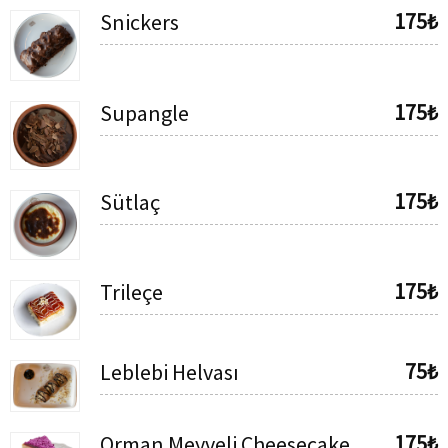
175₺
Snickers
175₺
Supangle
175₺
Sütlaç
175₺
Trileçe
75₺
Leblebi Helvası
175₺
Orman Meyveli Cheesecake