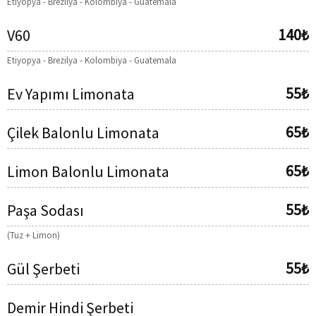
Etiyopya - Brezilya - Kolombiya - Guatemala
140₺
V60
Etiyopya - Brezilya - Kolombiya - Guatemala
55₺
Ev Yapımı Limonata
65₺
Çilek Balonlu Limonata
65₺
Limon Balonlu Limonata
55₺
Paşa Sodası
(Tuz + Limon)
55₺
Gül Şerbeti
Demir Hindi Şerbeti