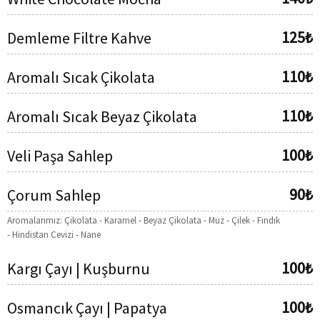
125₺
Demleme Filtre Kahve
110₺
Aromalı Sıcak Çikolata
110₺
Aromalı Sıcak Beyaz Çikolata
100₺
Veli Paşa Sahlep
90₺
Çorum Sahlep
Aromalarımız: Çikolata - Karamel - Beyaz Çikolata - Muz - Çilek - Fındık
- Hindistan Cevizi - Nane
100₺
Kargı Çayı | Kuşburnu
100₺
Osmancık Çayı | Papatya