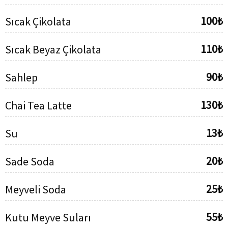
100₺
Sıcak Çikolata
110₺
Sıcak Beyaz Çikolata
90₺
Sahlep
130₺
Chai Tea Latte
13₺
Su
20₺
Sade Soda
25₺
Meyveli Soda
55₺
Kutu Meyve Suları