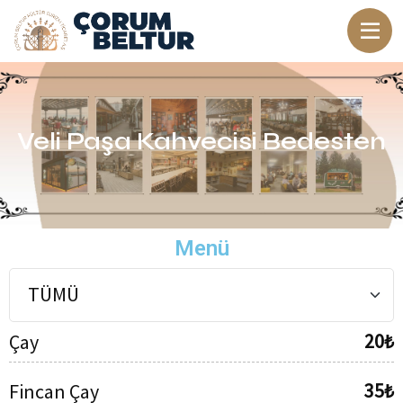
Veli Paşa Kahvecisi Bedesten
Menü
20₺
Çay
35₺
Fincan Çay