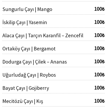
100₺
Sungurlu Çayı | Mango
100₺
İskilip Çayı | Yasemin
100₺
Alaca Çayı | Tarçın Karanfil – Zencefil
100₺
Ortaköy Çayı | Bergamot
100₺
Dodurga Çayı | Çilek – Ananas
100₺
Uğurludağ Çayı | Roybos
100₺
Bayat Çayı | Gojiberry
100₺
Mecitözü Çayı | Kış