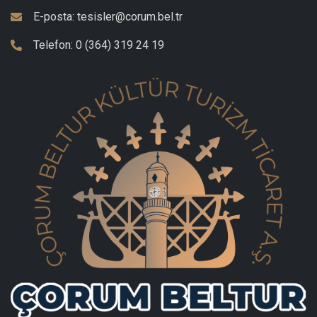
E-posta:
tesisler@corum.bel.tr
Telefon:
0 (364) 319 24 19