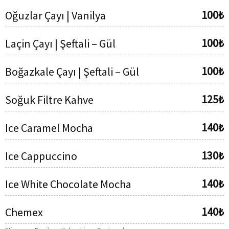
100₺
Oğuzlar Çayı | Vanilya
100₺
Laçin Çayı | Şeftali – Gül
100₺
Boğazkale Çayı | Şeftali – Gül
125₺
Soğuk Filtre Kahve
140₺
Ice Caramel Mocha
130₺
Ice Cappuccino
140₺
Ice White Chocolate Mocha
140₺
Chemex