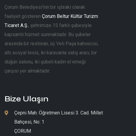
Çorum Belediyesi’nin bir iştiraki olarak
faaliyet gösteren
Çorum Beltur Kültür Turizm
Ticaret A.Ş.
, şehrimize 15 farklı şubesiyle
kapsamlı hizmet sunmaktadır. Bu şubeler
arasında bir restoran, üç Veli Paşa kahvecisi,
altı sosyal tesis, iki karavanla satış aracı, bir
düğün salonu, iki şubeli kadın el emeği
çarşısı yer almaktadır.
Bize Ulaşın
Çepni Mah. Öğretmen Lisesi 3. Cad. Millet
Bahçesi, No: 1
ÇORUM