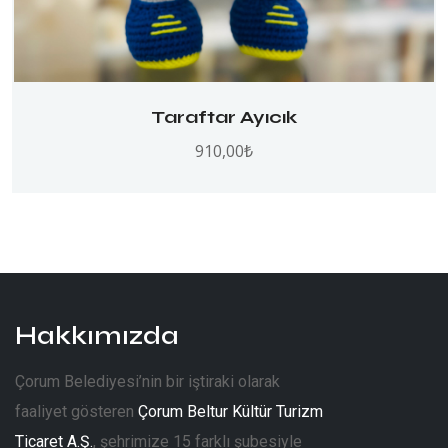
Taraftar Ayıcık
910,00
₺
Hakkımızda
Çorum Belediyesi’nin bir iştiraki olarak
faaliyet gösteren
Çorum Beltur Kültür Turizm
Ticaret A.Ş.
, şehrimize 15 farklı şubesiyle