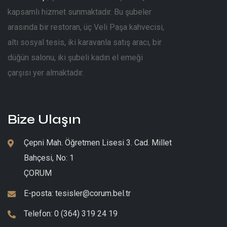
kapsamlı hizmet sunmaktadır. Bu şubeler
arasında bir restoran, üç Veli Paşa kahvecisi,
altı sosyal tesis, iki karavanla satış aracı, bir
düğün salonu, iki şubeli kadın el emeği
çarşısı yer almaktadır.
Bize Ulaşın
Çepni Mah. Öğretmen Lisesi 3. Cad. Millet
Bahçesi, No: 1
ÇORUM
E-posta:
tesisler@corum.bel.tr
Telefon:
0 (364) 319 24 19